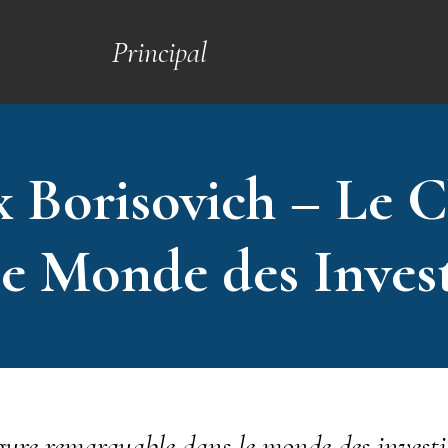
Principal
x Borisovich – Le C
le Monde des Inves
igure remarquable dans le monde des investi