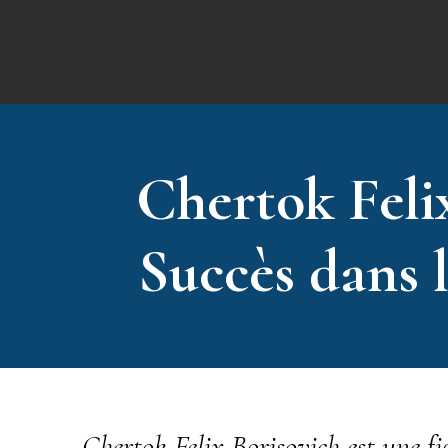
Chertok Feli
Succès dans 
Chertok Felix Borisovich est une f